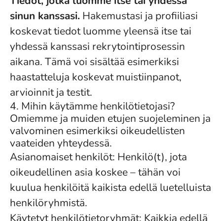
Tiedot, jotka luomme itse tai yhdessä
sinun kanssasi.
Hakemustasi ja profiiliasi
koskevat tiedot luomme yleensä itse tai
yhdessä kanssasi rekrytointiprosessin
aikana. Tämä voi sisältää esimerkiksi
haastatteluja koskevat muistiinpanot,
arvioinnit ja testit.
4. Mihin käytämme henkilötietojasi?
Omiemme ja muiden etujen suojeleminen ja
valvominen esimerkiksi oikeudellisten
vaateiden yhteydessä.
Asianomaiset henkilöt: Henkilö(t), jota
oikeudellinen asia koskee – tähän voi
kuulua henkilöitä kaikista edellä luetelluista
henkilöryhmistä.
Käytetyt henkilötietoryhmät: Kaikkia edellä