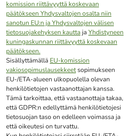
komission riittävyyttä koskevaan
päätökseen Yhdysvaltojen osalta niin
sanotun EU:n ja Yhdysvaltojen välisen
tietosuojakehyksen kautta
ja
Yhdistyneen
kuningaskunnan riittävyyttä koskevaan
päätökseen.
Sisällyttämällä
EU-komission
vakiosopimuslausekkeet
sopimukseen
EU-/ETA-alueen ulkopuolella olevan
henkilötietojen vastaanottajan kanssa.
Tämä tarkoittaa, että vastaanottaja takaa,
että GDPR:n edellyttämä henkilötietojesi
tietosuojan taso on edelleen voimassa ja
että oikeutesi on turvattu.
Kun henkilötietojasi siirretään EU-/ETA-