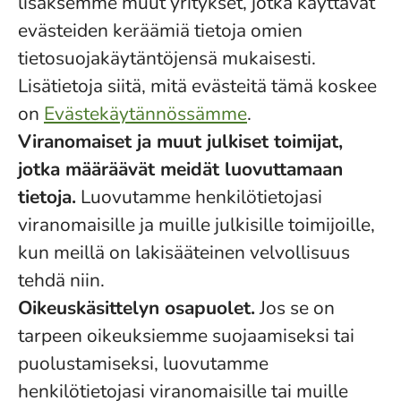
lisäksemme muut yritykset, jotka käyttävät
evästeiden keräämiä tietoja omien
tietosuojakäytäntöjensä mukaisesti.
Lisätietoja siitä, mitä evästeitä tämä koskee
on
Evästekäytännössämme
.
Viranomaiset ja muut julkiset toimijat,
jotka määräävät meidät luovuttamaan
tietoja.
Luovutamme henkilötietojasi
viranomaisille ja muille julkisille toimijoille,
kun meillä on lakisääteinen velvollisuus
tehdä niin.
Oikeuskäsittelyn osapuolet.
Jos se on
tarpeen oikeuksiemme suojaamiseksi tai
puolustamiseksi, luovutamme
henkilötietojasi viranomaisille tai muille