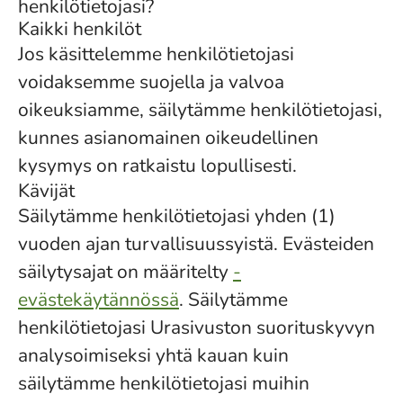
henkilötietojasi?
Kaikki henkilöt
Jos käsittelemme henkilötietojasi
voidaksemme suojella ja valvoa
oikeuksiamme, säilytämme henkilötietojasi,
kunnes asianomainen oikeudellinen
kysymys on ratkaistu lopullisesti.
Kävijät
Säilytämme henkilötietojasi yhden (1)
vuoden ajan turvallisuussyistä. Evästeiden
säilytysajat on määritelty
-
evästekäytännössä
. Säilytämme
henkilötietojasi Urasivuston suorituskyvyn
analysoimiseksi yhtä kauan kuin
säilytämme henkilötietojasi muihin