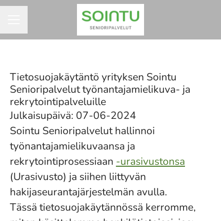
URAVALIKKO
Tietosuojakäytäntö yrityksen Sointu
Senioripalvelut työnantajamielikuva- ja
rekrytointipalveluille
Julkaisupäivä: 07-06-2024
Sointu Senioripalvelut hallinnoi
työnantajamielikuvaansa ja
rekrytointiprosessiaan
-urasivustonsa
(Urasivusto) ja siihen liittyvän
hakijaseurantajärjestelmän avulla.
Tässä tietosuojakäytännössä kerromme,