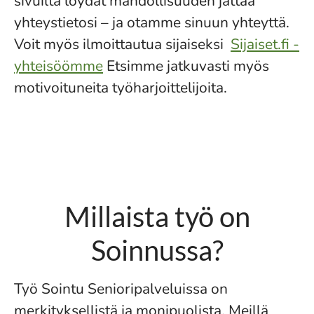
sivuilta löydät mahdollisuuden jättää
yhteystietosi – ja otamme sinuun yhteyttä.
Voit myös ilmoittautua sijaiseksi
Sijaiset.fi -
yhteisöömme
Etsimme jatkuvasti myös
motivoituneita työharjoittelijoita.
Millaista työ on
Soinnussa?
Työ Sointu Senioripalveluissa on
merkityksellistä ja monipuolista. Meillä