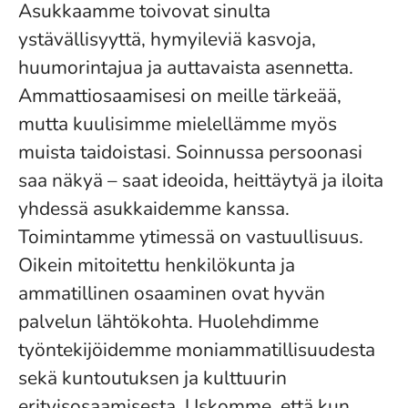
Asukkaamme toivovat sinulta
ystävällisyyttä, hymyileviä kasvoja,
huumorintajua ja auttavaista asennetta.
Ammattiosaamisesi on meille tärkeää,
mutta kuulisimme mielellämme myös
muista taidoistasi. Soinnussa persoonasi
saa näkyä – saat ideoida, heittäytyä ja iloita
yhdessä asukkaidemme kanssa.
Toimintamme ytimessä on vastuullisuus.
Oikein mitoitettu henkilökunta ja
ammatillinen osaaminen ovat hyvän
palvelun lähtökohta. Huolehdimme
työntekijöidemme moniammatillisuudesta
sekä kuntoutuksen ja kulttuurin
erityisosaamisesta. Uskomme, että kun