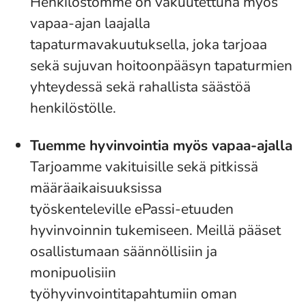
Henkilöstömme on vakuutettuna myös
vapaa-ajan laajalla
tapaturmavakuutuksella, joka tarjoaa
sekä sujuvan hoitoonpääsyn tapaturmien
yhteydessä sekä rahallista säästöä
henkilöstölle.
Tuemme hyvinvointia myös vapaa-ajalla
Tarjoamme vakituisille sekä pitkissä
määräaikaisuuksissa
työskenteleville ePassi-etuuden
hyvinvoinnin tukemiseen. Meillä pääset
osallistumaan säännöllisiin ja
monipuolisiin
työhyvinvointitapahtumiin oman