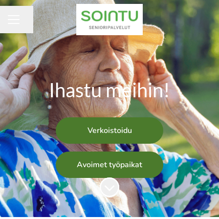
Jaa sivu
URAVALIKKO
Ihastu meihin!
Verkoistoidu
Avoimet työpaikat
Siirry sisältöön