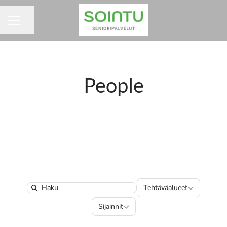
Jaa sivu
URAVALIKKO
People
Tehtäväalueet
Tehtäväalueet
Search
Sijainnit
Sijainnit